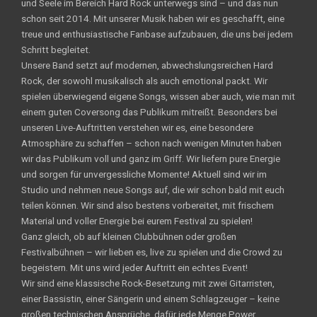
und Seele im Bereich Hard Rock unterwegs sind – und das nun
schon seit 2014. Mit unserer Musik haben wir es geschafft, eine
treue und enthusiastische Fanbase aufzubauen, die uns bei jedem
Schritt begleitet.
Unsere Band setzt auf modernen, abwechslungsreichen Hard
Rock, der sowohl musikalisch als auch emotional packt. Wir
spielen überwiegend eigene Songs, wissen aber auch, wie man mit
einem guten Coversong das Publikum mitreißt. Besonders bei
unseren Live-Auftritten verstehen wir es, eine besondere
Atmosphäre zu schaffen – schon nach wenigen Minuten haben
wir das Publikum voll und ganz im Griff. Wir liefern pure Energie
und sorgen für unvergessliche Momente! Aktuell sind wir im
Studio und nehmen neue Songs auf, die wir schon bald mit euch
teilen können. Wir sind also bestens vorbereitet, mit frischem
Material und voller Energie bei eurem Festival zu spielen!
Ganz gleich, ob auf kleinen Clubbühnen oder großen
Festivalbühnen – wir lieben es, live zu spielen und die Crowd zu
begeistern. Mit uns wird jeder Auftritt ein echtes Event!
Wir sind eine klassische Rock-Besetzung mit zwei Gitarristen,
einer Bassistin, einer Sängerin und einem Schlagzeuger – keine
großen technischen Ansprüche, dafür jede Menge Power,